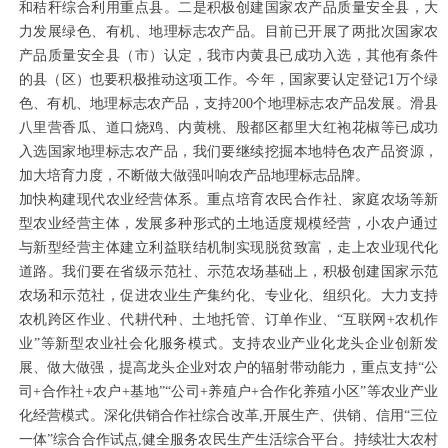
和秸秆综合利用重点县。二是积极创建国家农产品质量安全县，大
力发展绿色、有机、地理标志农产品。目前已开展了两批次国家农
产品质量安全县（市）认定，我市内黄县已成功入选，其他有条件
的县（区）也要积极推动这项工作。今年，国家要认定登记1万个绿
色、有机、地理标志农产品，支持200个地理标志农产品发展。滑县
八里营香瓜、道口烧鸡、内黄桃、殷都区都里大红袍花椒等已成功
入选国家地理标志农产品，我们要继续挖掘本地特色农产品资源，
加大培育力度，不断做大做强叫响农产品地理标志品牌。
加快构建现代农业经营体系。重点培育农民合作社、家庭农场等新
型农业经营主体，发展多种形式的土地适度规模经营，小农户通过
与新型经营主体建立利益联结机制实现脱贫致富，走上农业现代化
道路。我们要在省级示范社、示范农场基础上，积极创建国家示范
农场和示范社，促进农业生产集约化、专业化、组织化。大力支持
农机跨区作业、代耕代种、土地托管、订单作业、“互联网+农机作
业”等新型农业社会化服务模式。支持农业产业化龙头企业创新发
展、做大做强，提高龙头企业对农户的辐射带动能力，重点支持“公
司+合作社+农户+基地”“公司+养殖户+合作化养殖小区”等农业产业
化经营模式。深化供销合作社综合改革,开展生产、供销、信用“三位
一体”综合合作试点,健全服务农民生产生活综合平台。持续壮大农村