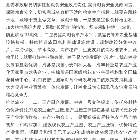
党委和政府要切实扛起粮食安全政治责任,实行粮食安全党政同责。
保障粮食安全，切实完成省政府下达的粮食生产指标，就要在藏粮
于地、藏粮于技上做文章。藏粮于地，一是要稳定粮食种植面积，
加大耕地保护力度，采取“长牙齿”的措施，坚决遏制耕地“非农化”、
防止耕地“非粮化”。二是要提高粮食单产水平，就需要补齐农业基础
设施短板，持续推进农田水利基础设施建设，规划建设好集中连
片、旱涝保收、节水高效、高产稳产、生态友好的高标准农田。藏
粮于技，就要打好种业翻身仗。种子是农业发展的“芯片”，我市种业
发展有显著优势，滑县是我国小麦制种大县，滑丰种业是农业产业
化国家重点龙头企业，中棉所是国家级棉花专业科研机构和全国棉
花科研中心。我们要借助国家对育种研发与推广的政策支持机遇，
大力促进种业育繁推一体化发展，让种业成为安阳现代农业发展的
核心竞争力。
推动农业一、二、三产融合发展。中央一号文件提出，依托乡村特
色优势资源,打造农业全产业链,把产业链主体留在县城,让农民更多分
享产业增值收益。在产业融合上，一是要积极布局特色农产品产地
初加工和精深加工,建设现代农业产业园、农业产业强镇、优势特色
产业集群。汤阴县和滑县已于2020年成功创建省级现代农业产业
园，在此基础上可以积极申报国家现代农业产业园。内黄、林州红