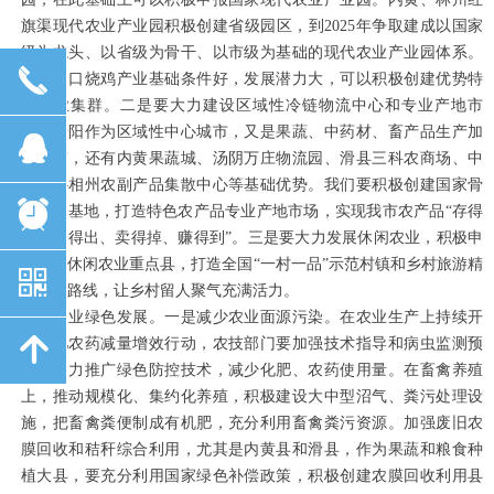
旗渠现代农业产业园积极创建省级园区，到2025年争取建成以国家
级为龙头、以省级为骨干、以市级为基础的现代农业产业园体系。
끅
滑县道口烧鸡产业基础条件好，发展潜力大，可以积极创建优势特
色产业集群。二是要大力建设区域性冷链物流中心和专业产地市
场。安阳作为区域性中心城市，又是果蔬、中药材、畜产品生产加
뀩
工大市，还有内黄果蔬城、汤阴万庄物流园、滑县三科农商场、中
农联—相州农副产品集散中心等基础优势。我们要积极创建国家骨
뀥
干物流基地，打造特色农产品专业产地市场，实现我市农产品“存得
住、运得出、卖得掉、赚得到”。三是要大力发展休闲农业，积极申
报国家休闲农业重点县，打造全国“一村一品”示范村镇和乡村旅游精
낃
品景点路线，让乡村留人聚气充满活力。
推进农业绿色发展。一是减少农业面源污染。在农业生产上持续开
녕
展化肥农药减量增效行动，农技部门要加强技术指导和病虫监测预
警，大力推广绿色防控技术，减少化肥、农药使用量。在畜禽养殖
上，推动规模化、集约化养殖，积极建设大中型沼气、粪污处理设
施，把畜禽粪便制成有机肥，充分利用畜禽粪污资源。加强废旧农
膜回收和秸秆综合利用，尤其是内黄县和滑县，作为果蔬和粮食种
植大县，要充分利用国家绿色补偿政策，积极创建农膜回收利用县