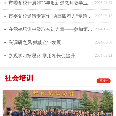
市委党校开展2025年度新进教师教学业务大练兵活动
넸
2026-01-29
市委党校邀请专家作“两高四着力”专题辅导
넸
2025-06-12
在党校培训中汲取奋进力量——参加第10期青干班培训有感
넸
2024-12-23
兴调研之风 赋能企业发展
넸
2024-05-30
参观学习拓思路 学用相长促提升——中共安阳市委党校2024年春季青干班赴鹤壁市开展现场教学
넸
2024-05-22
社会培训
更多+