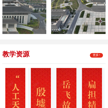
教学资源
更多+