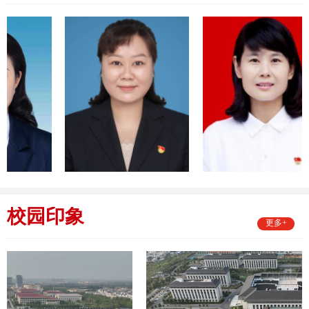
校园印象
更多+