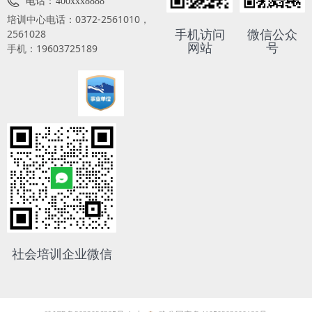
电话：
400xxx8888
培训中心电话：0372-2561010，
2561028
手机访问
微信公众
网站
号
手机：19603725189
社会培训企业微信